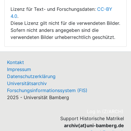
Lizenz für Text- und Forschungsdaten:
CC-BY
4.0
.
Diese Lizenz gilt nicht für die verwendeten Bilder.
Sofern nicht anders angegeben sind die
verwendeten Bilder urheberrechtlich geschützt.
Kontakt
Impressum
Datenschutzerklärung
Universitätsarchiv
Forschungsinformationssystem (FIS)
2025 - Universität Bamberg
(cu
Log In (Z/ARCH)
Support Historische Matrikel
archiv(at)uni-bamberg.de