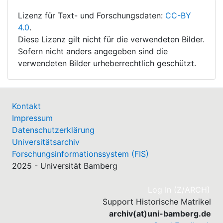
Lizenz für Text- und Forschungsdaten:
CC-BY
4.0
.
Diese Lizenz gilt nicht für die verwendeten Bilder.
Sofern nicht anders angegeben sind die
verwendeten Bilder urheberrechtlich geschützt.
Kontakt
Impressum
Datenschutzerklärung
Universitätsarchiv
Forschungsinformationssystem (FIS)
2025 - Universität Bamberg
(cu
Log In (Z/ARCH)
Support Historische Matrikel
archiv(at)uni-bamberg.de