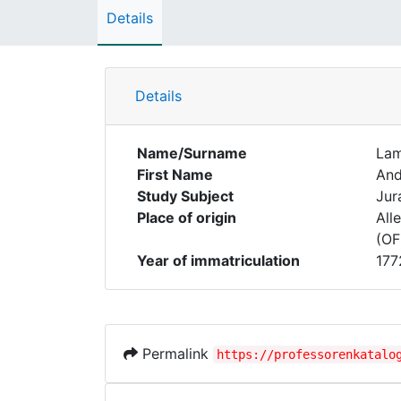
Details
Details
Name/Surname
Lam
First Name
And
Study Subject
Jur
Place of origin
All
(OFr
Year of immatriculation
177
Permalink
https://professorenkatalo