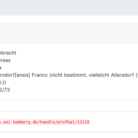
brecht
reas
a
erndorf[ensis] Franco (nicht bestimmt, vielleicht Allersdorf 
.))
2/73
g.uni-bamberg.de/handle/profkat/13118