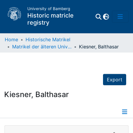
University of Bamberg
Historic matricle
registry
Home
Historische Matrikel
Matrikel der älteren Universität
Kiesner, Balthasar
Matrikel
Directory of
Professors
Export
Kiesner, Balthasar
Details