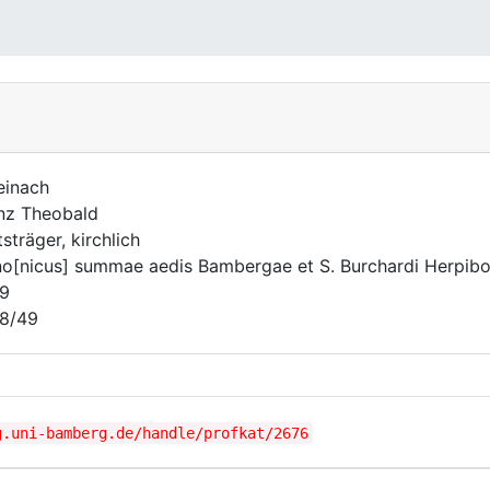
einach
nz Theobald
sträger, kirchlich
o[nicus] summae aedis Bambergae et S. Burchardi Herpibol
9
8/49
g.uni-bamberg.de/handle/profkat/2676