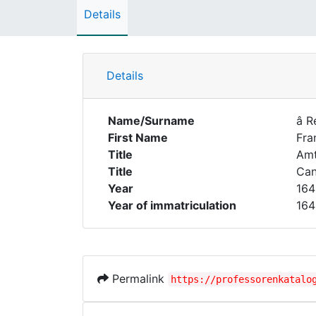
Details
Details
Name/Surname
â R
First Name
Fra
Title
Amt
Title
Can
Year
164
Year of immatriculation
164
Permalink
https://professorenkatalo