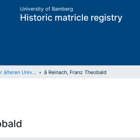
University of Bamberg
Historic matricle registry
Matrikel der älteren Universität
â Reinach, Franz Theobald
obald