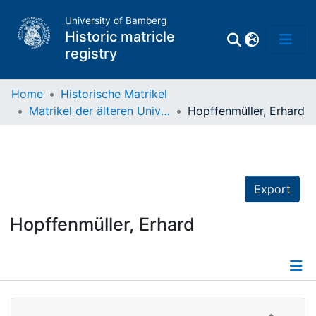
University of Bamberg
Historic matricle
registry
Home
Historische Matrikel
Matrikel der älteren Universität
Hopffenmüller, Erhard
Matrikel
Directory of
Professors
Export
Hopffenmüller, Erhard
Details