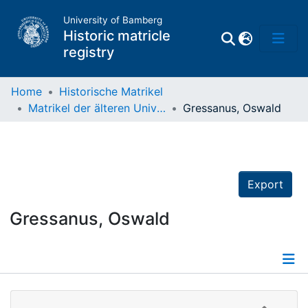
University of Bamberg
Historic matricle
registry
Home
Historische Matrikel
Matrikel der älteren Universität
Gressanus, Oswald
Matrikel
Directory of
Professors
Export
Gressanus, Oswald
Details