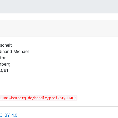
schelt
dinand Michael
tor
mberg
0/61
g.uni-bamberg.de/handle/profkat/11403
C-BY 4.0
.