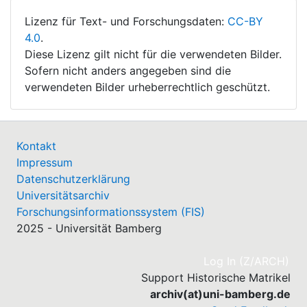
Lizenz für Text- und Forschungsdaten:
CC-BY
4.0
.
Diese Lizenz gilt nicht für die verwendeten Bilder.
Sofern nicht anders angegeben sind die
verwendeten Bilder urheberrechtlich geschützt.
Kontakt
Impressum
Datenschutzerklärung
Universitätsarchiv
Forschungsinformationssystem (FIS)
2025 - Universität Bamberg
(cu
Log In (Z/ARCH)
Support Historische Matrikel
archiv(at)uni-bamberg.de