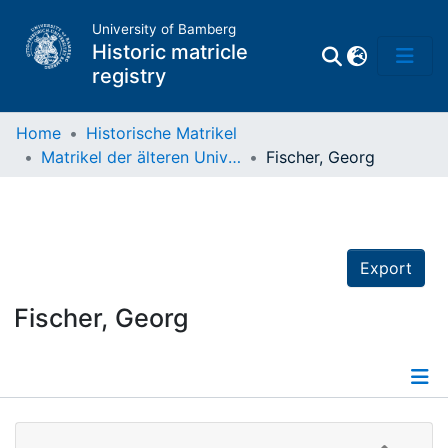
University of Bamberg
Historic matricle
registry
Home
Historische Matrikel
Matrikel der älteren Universität
Fischer, Georg
Matrikel
Directory of
Professors
Export
Fischer, Georg
Details