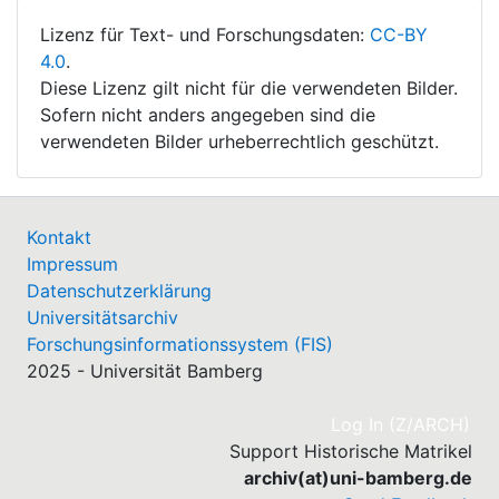
Lizenz für Text- und Forschungsdaten:
CC-BY
4.0
.
Diese Lizenz gilt nicht für die verwendeten Bilder.
Sofern nicht anders angegeben sind die
verwendeten Bilder urheberrechtlich geschützt.
Kontakt
Impressum
Datenschutzerklärung
Universitätsarchiv
Forschungsinformationssystem (FIS)
2025 - Universität Bamberg
(cu
Log In (Z/ARCH)
Support Historische Matrikel
archiv(at)uni-bamberg.de