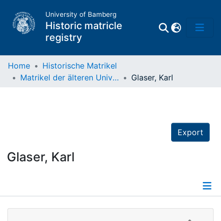
University of Bamberg
Historic matricle
registry
Home
Historische Matrikel
Matrikel der älteren Universität
Glaser, Karl
Matrikel
Directory of
Professors
Export
Glaser, Karl
Details