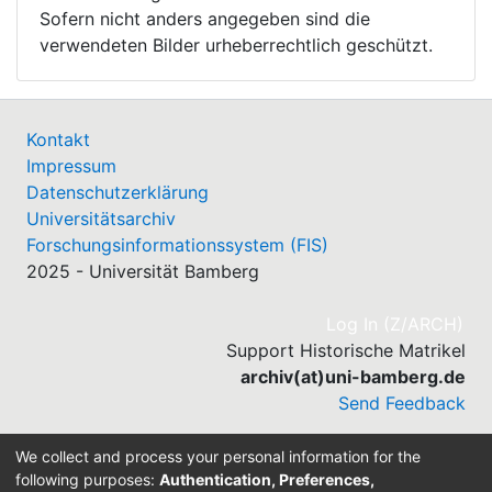
Sofern nicht anders angegeben sind die
verwendeten Bilder urheberrechtlich geschützt.
Kontakt
Impressum
Datenschutzerklärung
Universitätsarchiv
Forschungsinformationssystem (FIS)
2025 - Universität Bamberg
(cu
Log In (Z/ARCH)
Support Historische Matrikel
archiv(at)uni-bamberg.de
Send Feedback
We collect and process your personal information for the
following purposes:
Authentication, Preferences,