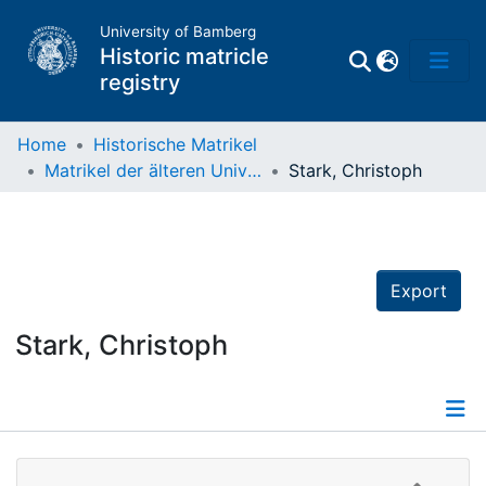
University of Bamberg
Historic matricle
registry
Home
Historische Matrikel
Matrikel der älteren Universität
Stark, Christoph
Matrikel
Directory of
Professors
Export
Stark, Christoph
Details