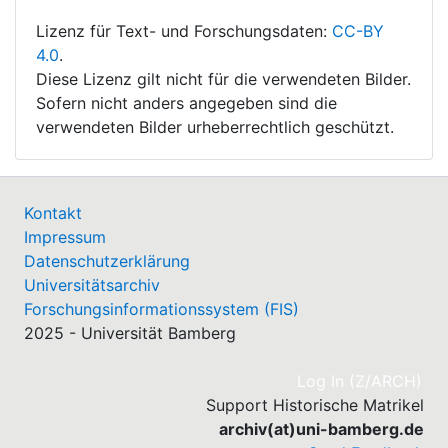
Lizenz für Text- und Forschungsdaten:
CC-BY
4.0
.
Diese Lizenz gilt nicht für die verwendeten Bilder.
Sofern nicht anders angegeben sind die
verwendeten Bilder urheberrechtlich geschützt.
Kontakt
Impressum
Datenschutzerklärung
Universitätsarchiv
Forschungsinformationssystem (FIS)
2025 - Universität Bamberg
(cu
Log In (Z/ARCH)
Support Historische Matrikel
archiv(at)uni-bamberg.de