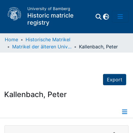
University of Bamberg
Historic matricle
registry
Home
Historische Matrikel
Matrikel der älteren Universität
Kallenbach, Peter
Matrikel
Directory of
Professors
Export
Kallenbach, Peter
Details