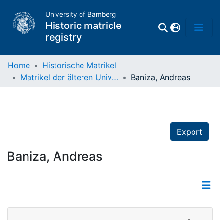
University of Bamberg
Historic matricle
registry
Home
Historische Matrikel
Matrikel der älteren Universität
Baniza, Andreas
Matrikel
Directory of
Professors
Export
Baniza, Andreas
Details