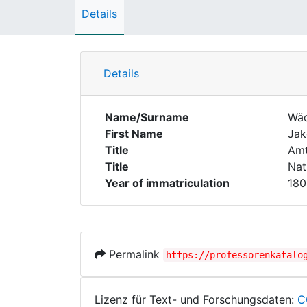
Details
Details
Name/Surname
Wäc
First Name
Ja
Title
Amt
Title
Nat
Year of immatriculation
180
Permalink
https://professorenkatalo
Lizenz für Text- und Forschungsdaten:
C