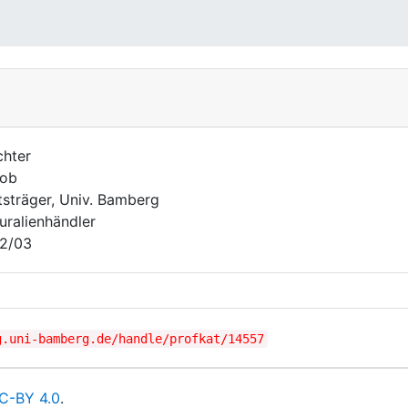
hter
kob
sträger, Univ. Bamberg
uralienhändler
2/03
g.uni-bamberg.de/handle/profkat/14557
C-BY 4.0
.