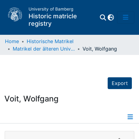
University of Bamberg
Historic matricle
registry
Home
Historische Matrikel
Matrikel der älteren Universität
Voit, Wolfgang
Matrikel
Directory of
Professors
Export
Voit, Wolfgang
Details