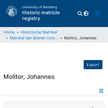
University of Bamberg
Historic matricle
registry
Home
Historische Matrikel
Matrikel der älteren Universität
Molitor, Johannes
Matrikel
Directory of
Professors
Export
Molitor, Johannes
Details