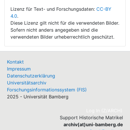
Lizenz für Text- und Forschungsdaten:
CC-BY
4.0
.
Diese Lizenz gilt nicht für die verwendeten Bilder.
Sofern nicht anders angegeben sind die
verwendeten Bilder urheberrechtlich geschützt.
Kontakt
Impressum
Datenschutzerklärung
Universitätsarchiv
Forschungsinformationssystem (FIS)
2025 - Universität Bamberg
(cu
Log In (Z/ARCH)
Support Historische Matrikel
archiv(at)uni-bamberg.de