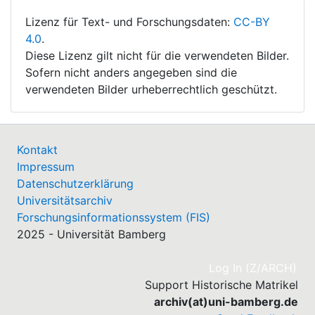
Lizenz für Text- und Forschungsdaten:
CC-BY
4.0
.
Diese Lizenz gilt nicht für die verwendeten Bilder.
Sofern nicht anders angegeben sind die
verwendeten Bilder urheberrechtlich geschützt.
Kontakt
Impressum
Datenschutzerklärung
Universitätsarchiv
Forschungsinformationssystem (FIS)
2025 - Universität Bamberg
(cu
Log In (Z/ARCH)
Support Historische Matrikel
archiv(at)uni-bamberg.de