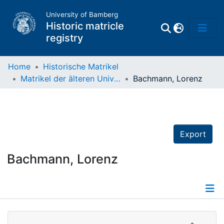
University of Bamberg
Historic matricle
registry
Home
Historische Matrikel
Matrikel der älteren Universität
Bachmann, Lorenz
Matrikel
Directory of
Professors
Export
Bachmann, Lorenz
Details