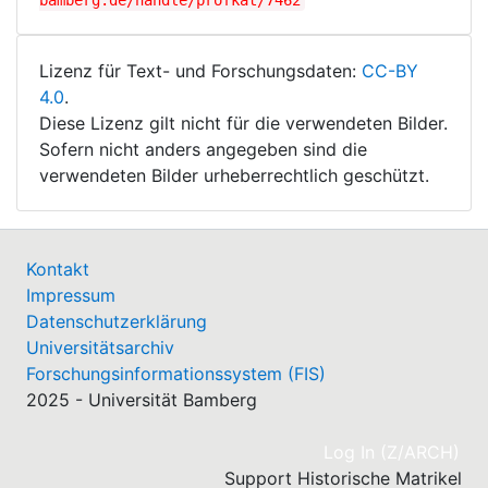
bamberg.de/handle/profkat/7462
Lizenz für Text- und Forschungsdaten:
CC-BY
4.0
.
Diese Lizenz gilt nicht für die verwendeten Bilder.
Sofern nicht anders angegeben sind die
verwendeten Bilder urheberrechtlich geschützt.
Kontakt
Impressum
Datenschutzerklärung
Universitätsarchiv
Forschungsinformationssystem (FIS)
2025 - Universität Bamberg
(cu
Log In (Z/ARCH)
Support Historische Matrikel