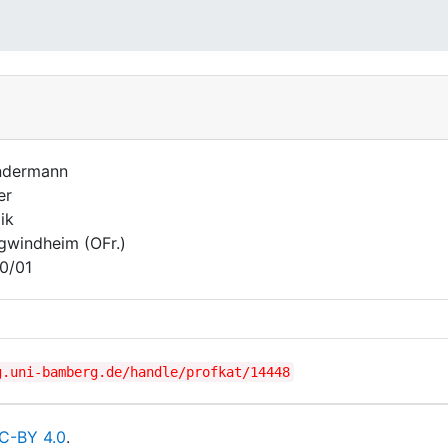
ndermann
er
ik
gwindheim (OFr.)
0/01
g.uni-bamberg.de/handle/profkat/14448
C-BY 4.0
.