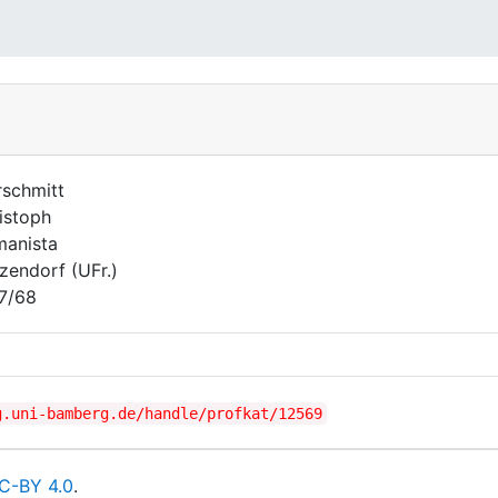
schmitt
istoph
anista
zendorf (UFr.)
7/68
g.uni-bamberg.de/handle/profkat/12569
C-BY 4.0
.