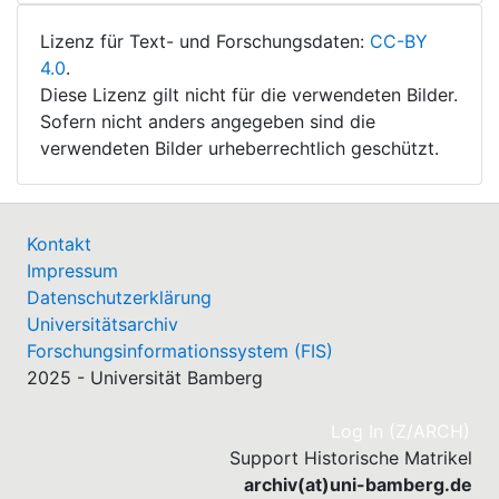
Lizenz für Text- und Forschungsdaten:
CC-BY
4.0
.
Diese Lizenz gilt nicht für die verwendeten Bilder.
Sofern nicht anders angegeben sind die
verwendeten Bilder urheberrechtlich geschützt.
Kontakt
Impressum
Datenschutzerklärung
Universitätsarchiv
Forschungsinformationssystem (FIS)
2025 - Universität Bamberg
(cu
Log In (Z/ARCH)
Support Historische Matrikel
archiv(at)uni-bamberg.de