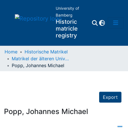
University of
Bamberg
Historic
matricle
registry
Home
Historische Matrikel
Matrikel der älteren Universität
Matrikel
Popp, Johannes Michael
Directory of
Professors
Export
Popp, Johannes Michael