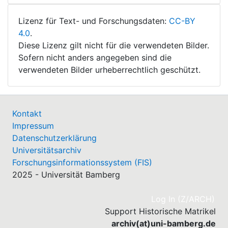
Lizenz für Text- und Forschungsdaten:
CC-BY
4.0
.
Diese Lizenz gilt nicht für die verwendeten Bilder.
Sofern nicht anders angegeben sind die
verwendeten Bilder urheberrechtlich geschützt.
Kontakt
Impressum
Datenschutzerklärung
Universitätsarchiv
Forschungsinformationssystem (FIS)
2025 - Universität Bamberg
(cu
Log In (Z/ARCH)
Support Historische Matrikel
archiv(at)uni-bamberg.de