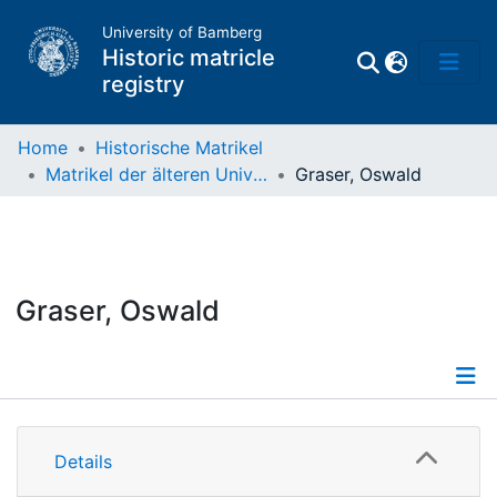
University of Bamberg
Historic matricle
registry
Home
Historische Matrikel
Matrikel der älteren Universität
Graser, Oswald
Matrikel
Directory of
Professors
Graser, Oswald
Details
Details