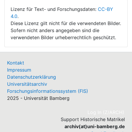
Lizenz für Text- und Forschungsdaten:
CC-BY
4.0
.
Diese Lizenz gilt nicht für die verwendeten Bilder.
Sofern nicht anders angegeben sind die
verwendeten Bilder urheberrechtlich geschützt.
Kontakt
Impressum
Datenschutzerklärung
Universitätsarchiv
Forschungsinformationssystem (FIS)
2025 - Universität Bamberg
(cu
Log In (Z/ARCH)
Support Historische Matrikel
archiv(at)uni-bamberg.de