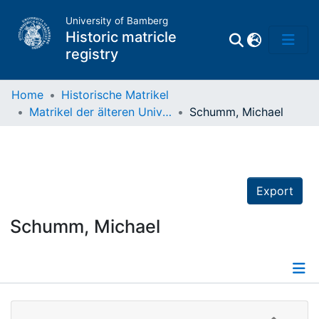
University of Bamberg
Historic matricle
registry
Home
Historische Matrikel
Matrikel der älteren Universität
Schumm, Michael
Matrikel
Directory of
Professors
Export
Schumm, Michael
Details