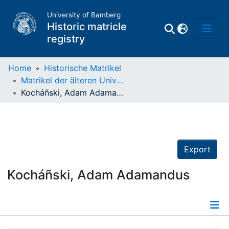
University of Bamberg
Historic matricle
registry
Home
Historische Matrikel
Matrikel der älteren Universität
Matrikel
Kocháñski, Adam Adamandus
Directory of
Professors
Export
Kocháñski, Adam Adamandus
Details