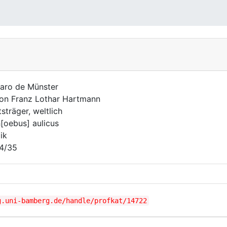
Baro de Münster
on Franz Lothar Hartmann
sträger, weltlich
[oebus] aulicus
ik
4/35
g.uni-bamberg.de/handle/profkat/14722