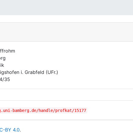
ffrohm
org
ik
igshofen i. Grabfeld (UFr.)
4/35
g.uni-bamberg.de/handle/profkat/15177
C-BY 4.0
.