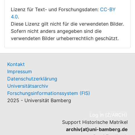
Lizenz für Text- und Forschungsdaten:
CC-BY
4.0
.
Diese Lizenz gilt nicht für die verwendeten Bilder.
Sofern nicht anders angegeben sind die
verwendeten Bilder urheberrechtlich geschützt.
Kontakt
Impressum
Datenschutzerklärung
Universitätsarchiv
Forschungsinformationssystem (FIS)
2025 - Universität Bamberg
(cu
Log In (Z/ARCH)
Support Historische Matrikel
archiv(at)uni-bamberg.de