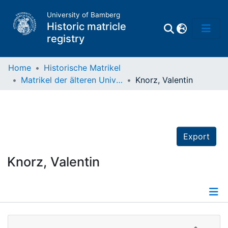
University of Bamberg
Historic matricle
registry
Home
Historische Matrikel
Matrikel der älteren Universität
Knorz, Valentin
Matrikel
Directory of
Professors
Export
Knorz, Valentin
Details