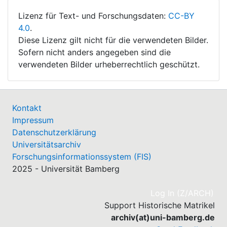
Lizenz für Text- und Forschungsdaten:
CC-BY
4.0
.
Diese Lizenz gilt nicht für die verwendeten Bilder.
Sofern nicht anders angegeben sind die
verwendeten Bilder urheberrechtlich geschützt.
Kontakt
Impressum
Datenschutzerklärung
Universitätsarchiv
Forschungsinformationssystem (FIS)
2025 - Universität Bamberg
(cu
Log In (Z/ARCH)
Support Historische Matrikel
archiv(at)uni-bamberg.de