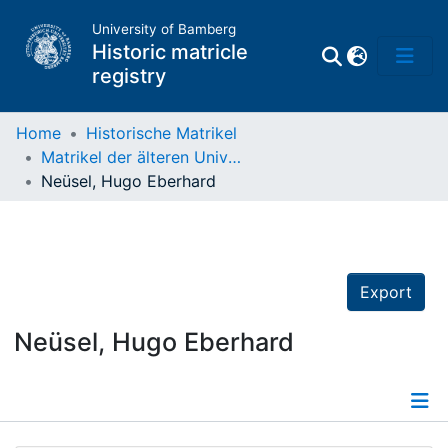
University of Bamberg
Historic matricle
registry
Home
Historische Matrikel
Matrikel der älteren Universität
Matrikel
Neüsel, Hugo Eberhard
Directory of
Professors
Export
Neüsel, Hugo Eberhard
Details