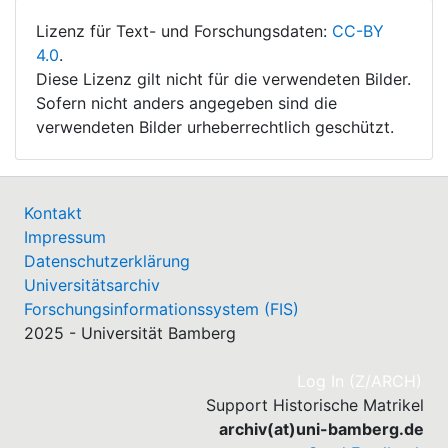
Lizenz für Text- und Forschungsdaten:
CC-BY
4.0
.
Diese Lizenz gilt nicht für die verwendeten Bilder.
Sofern nicht anders angegeben sind die
verwendeten Bilder urheberrechtlich geschützt.
Kontakt
Impressum
Datenschutzerklärung
Universitätsarchiv
Forschungsinformationssystem (FIS)
2025 - Universität Bamberg
(cu
Log In (Z/ARCH)
Support Historische Matrikel
archiv(at)uni-bamberg.de