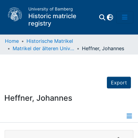
University of Bamberg
Historic matricle
registry
Home
Historische Matrikel
Matrikel der älteren Universität
Heffner, Johannes
Matrikel
Directory of
Professors
Export
Heffner, Johannes
Details