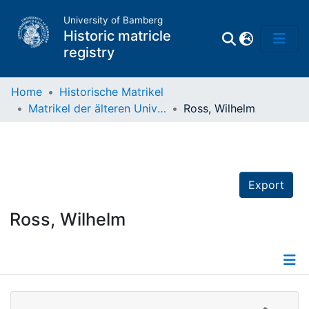
University of Bamberg
Historic matricle
registry
Home
Historische Matrikel
Matrikel der älteren Universität
Ross, Wilhelm
Matrikel
Directory of
Professors
Export
Ross, Wilhelm
Details