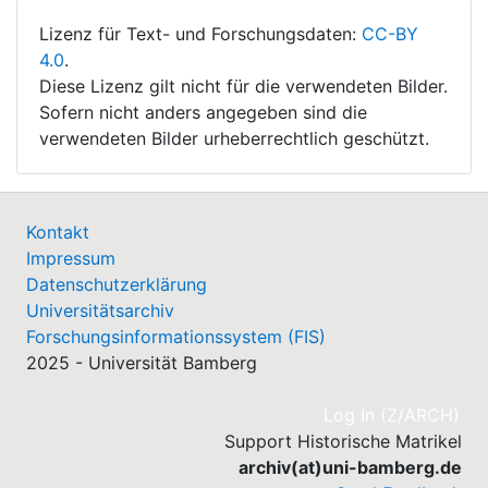
Lizenz für Text- und Forschungsdaten:
CC-BY
4.0
.
Diese Lizenz gilt nicht für die verwendeten Bilder.
Sofern nicht anders angegeben sind die
verwendeten Bilder urheberrechtlich geschützt.
Kontakt
Impressum
Datenschutzerklärung
Universitätsarchiv
Forschungsinformationssystem (FIS)
2025 - Universität Bamberg
(cu
Log In (Z/ARCH)
Support Historische Matrikel
archiv(at)uni-bamberg.de