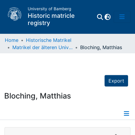
University of Bamberg
Historic matricle
registry
Home
Historische Matrikel
Matrikel der älteren Universität
Bloching, Matthias
Matrikel
Directory of
Professors
Export
Bloching, Matthias
Details