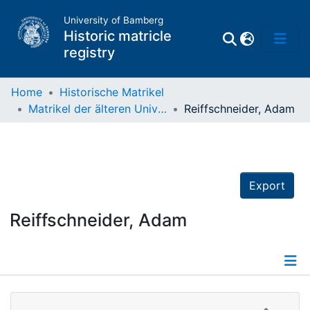
University of Bamberg
Historic matricle
registry
Home
Historische Matrikel
Matrikel der älteren Universität
Reiffschneider, Adam
Matrikel
Directory of
Professors
Export
Reiffschneider, Adam
Details