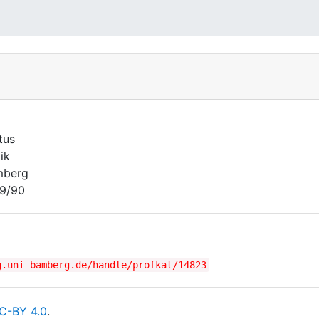
tus
ik
mberg
9/90
g.uni-bamberg.de/handle/profkat/14823
C-BY 4.0
.