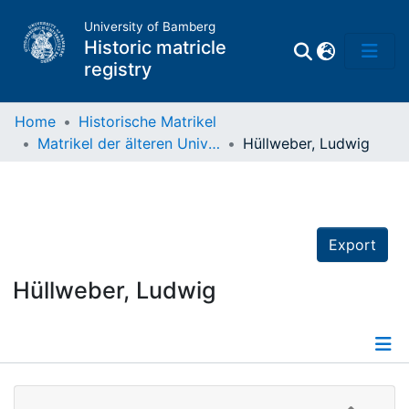
University of Bamberg
Historic matricle
registry
Home
Historische Matrikel
Matrikel der älteren Universität
Hüllweber, Ludwig
Matrikel
Directory of
Professors
Export
Hüllweber, Ludwig
Details