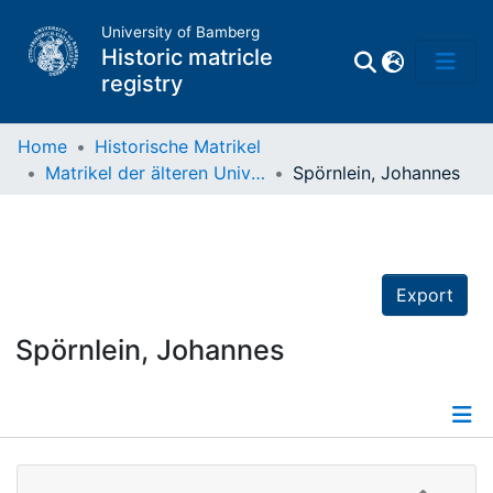
University of Bamberg
Historic matricle
registry
Home
Historische Matrikel
Matrikel der älteren Universität
Spörnlein, Johannes
Matrikel
Directory of
Professors
Export
Spörnlein, Johannes
Details