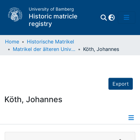
University of Bamberg
Historic matricle
registry
Home
Historische Matrikel
Matrikel der älteren Universität
Köth, Johannes
Matrikel
Directory of
Professors
Export
Köth, Johannes
Details