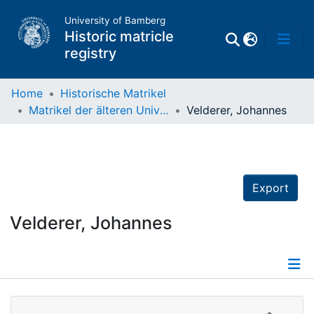
University of Bamberg
Historic matricle
registry
Home
Historische Matrikel
Matrikel der älteren Universität
Velderer, Johannes
Matrikel
Directory of
Professors
Export
Velderer, Johannes
Details