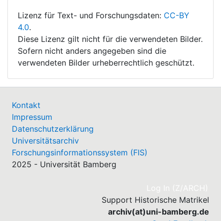
Lizenz für Text- und Forschungsdaten:
CC-BY
4.0
.
Diese Lizenz gilt nicht für die verwendeten Bilder.
Sofern nicht anders angegeben sind die
verwendeten Bilder urheberrechtlich geschützt.
Kontakt
Impressum
Datenschutzerklärung
Universitätsarchiv
Forschungsinformationssystem (FIS)
2025 - Universität Bamberg
(cu
Log In (Z/ARCH)
Support Historische Matrikel
archiv(at)uni-bamberg.de