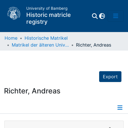
University of Bamberg
Historic matricle
registry
Home
Historische Matrikel
Matrikel der älteren Universität
Richter, Andreas
Matrikel
Directory of
Professors
Export
Richter, Andreas
Details