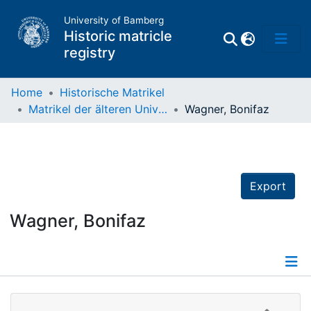
University of Bamberg
Historic matricle
registry
Home
Historische Matrikel
Matrikel der älteren Universität
Wagner, Bonifaz
Matrikel
Directory of
Professors
Export
Wagner, Bonifaz
Details