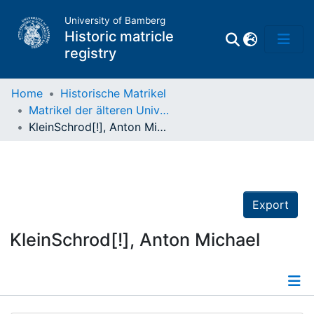
University of Bamberg
Historic matricle
registry
Home
Historische Matrikel
Matrikel der älteren Universität
Matrikel
KleinSchrod[!], Anton Michael
Directory of
Professors
Export
KleinSchrod[!], Anton Michael
Details