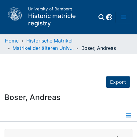
University of Bamberg
Historic matricle
registry
Home
Historische Matrikel
Matrikel der älteren Universität
Boser, Andreas
Matrikel
Directory of
Professors
Export
Boser, Andreas
Details