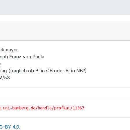
ckmayer
eph Franz von Paula
a
ring (fraglich ob B. in OB oder B. in NB?)
2/53
g.uni-bamberg.de/handle/profkat/11367
C-BY 4.0
.