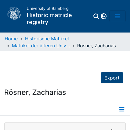
University of Bamberg
Historic matricle
registry
Home
Historische Matrikel
Matrikel der älteren Universität
Rösner, Zacharias
Matrikel
Directory of
Professors
Export
Rösner, Zacharias
Details