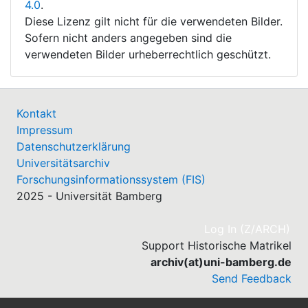
4.0
.
Diese Lizenz gilt nicht für die verwendeten Bilder.
Sofern nicht anders angegeben sind die
verwendeten Bilder urheberrechtlich geschützt.
Kontakt
Impressum
Datenschutzerklärung
Universitätsarchiv
Forschungsinformationssystem (FIS)
2025 - Universität Bamberg
(cu
Log In (Z/ARCH)
Support Historische Matrikel
archiv(at)uni-bamberg.de
Send Feedback