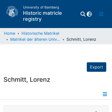
University of Bamberg
Historic matricle
registry
Home
Historische Matrikel
Matrikel der älteren Universität
Schmitt, Lorenz
Matrikel
Directory of
Professors
Export
Schmitt, Lorenz
Details