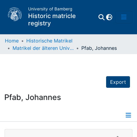
University of Bamberg
Historic matricle
registry
Home
Historische Matrikel
Matrikel der älteren Universität
Pfab, Johannes
Matrikel
Directory of
Professors
Export
Pfab, Johannes
Details