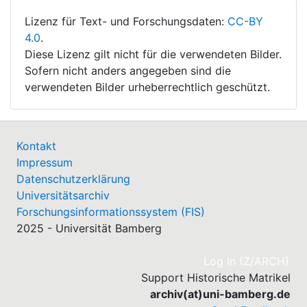
Lizenz für Text- und Forschungsdaten:
CC-BY
4.0
.
Diese Lizenz gilt nicht für die verwendeten Bilder.
Sofern nicht anders angegeben sind die
verwendeten Bilder urheberrechtlich geschützt.
Kontakt
Impressum
Datenschutzerklärung
Universitätsarchiv
Forschungsinformationssystem (FIS)
2025 - Universität Bamberg
(cu
Log In (Z/ARCH)
Support Historische Matrikel
archiv(at)uni-bamberg.de