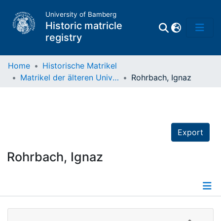
University of Bamberg
Historic matricle
registry
Home
Historische Matrikel
Matrikel der älteren Universität
Rohrbach, Ignaz
Matrikel
Directory of
Professors
Export
Rohrbach, Ignaz
Details