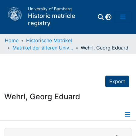
University of Bamberg
Historic matricle
registry
Home
Historische Matrikel
Matrikel der älteren Universität
Wehrl, Georg Eduard
Matrikel
Directory of
Professors
Export
Wehrl, Georg Eduard
Details